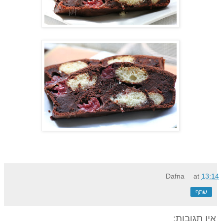
Dafna
at
13:14
שתף
אין תגובות: