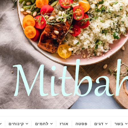
בשר
דגים
פסטה
אורז
לחמים
קינוחים