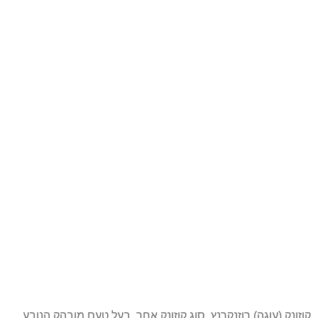
קוזונק (עוגה) רוזנקרנץ, סוג קוזונק אחר, בעל טעם מובהק הנובע