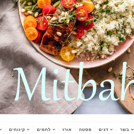
בשר
דגים
פסטה
אורז
לחמים
קינוחים