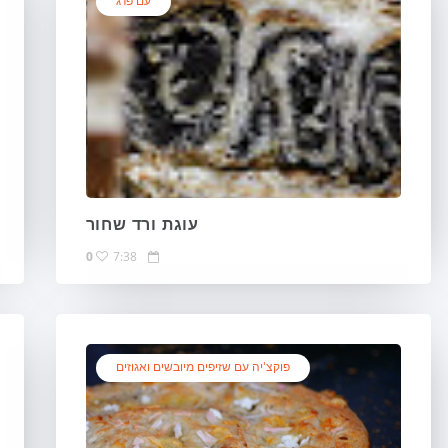
עם פרג
עוגת ורד שחור
0
7:38
פוקצ'יה עם שזיפים מיובשים ואגוזים