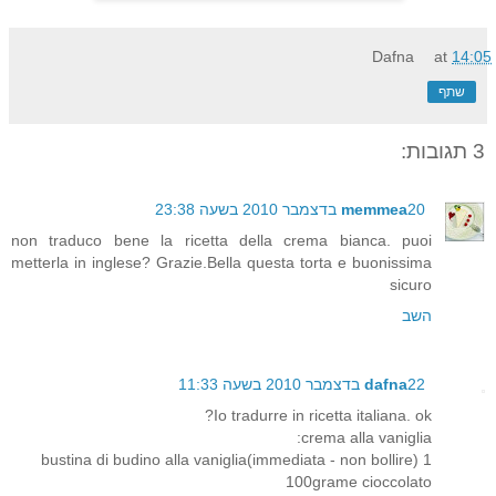
Dafna
at
14:05
שתף
3 תגובות:
20 בדצמבר 2010 בשעה 23:38
memmea
non traduco bene la ricetta della crema bianca. puoi
metterla in inglese? Grazie.Bella questa torta e buonissima
sicuro
השב
22 בדצמבר 2010 בשעה 11:33
dafna
Io tradurre in ricetta italiana. ok?
crema alla vaniglia:
1 bustina di budino alla vaniglia(immediata - non bollire)
100grame cioccolato