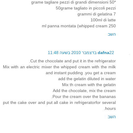
*50 grame tagliare pezzi di grandi dimensioni
50grame tagliato in piccoli pezzi
7 grammi di gelatina
100ml di latte
250 ml panna montata (whipped cream
השב
22 בדצמבר 2010 בשעה 11:48
dafna
Cut the chocolate and put it in the refrigerator.
Mix with an electric mixer the whipped cream with the milk
and instant pudding .you get a cream
add the gelatin diluted in water
Mix th cream with the gelatin
Add the chocolate, mix the cream
Pour the cream over the bananas.
put the cake over and put all cake in refrigeratorfor several
hours.
השב