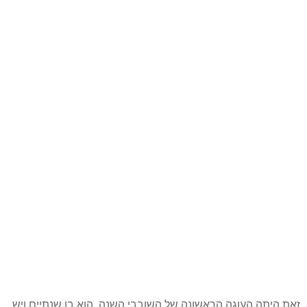
זאת היתה העוגה הראשונה של השובבי השנה, הוא בן שנתיים ויש