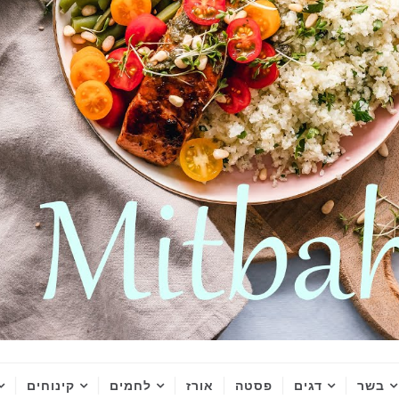
בשר
דגים
פסטה
אורז
לחמים
קינוחים