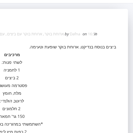
in
16:58
on
Dafna
by
ארוחת בוקר
,
ארוחת בוקר עם ביצים
,
עם 
ביצים בנוסח בנדיקט, ארוחת בוקר שופעת וטעימה.
מרכיבים
לשתי מנות:
1 לחמניה
2 ביצים
פסטרמה מעושנ
מלח, חומץ
לרוטב הולנדי:
2 חלמונים
150 גר' חמאה
*השתמשתי במרגרינה ב
2 כפות מיץ לימון