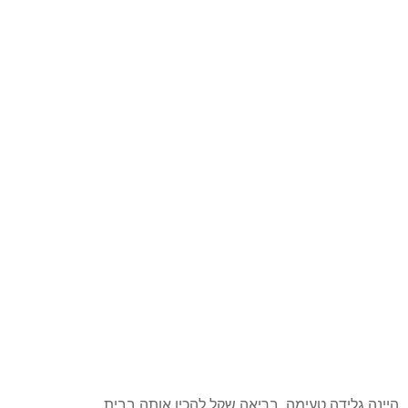
היינה גלידה טעימה, בריאה שקל להכין אותה בבית.